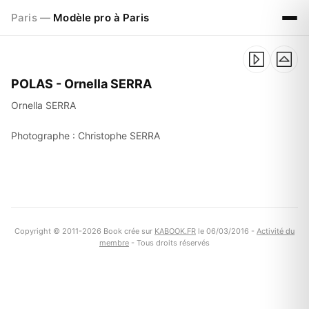
Paris —
Modèle pro à Paris
POLAS - Ornella SERRA
Ornella SERRA
Photographe : Christophe SERRA
Copyright © 2011-2026 Book crée sur
KABOOK.FR
le 06/03/2016 -
Activité du
membre
- Tous droits réservés